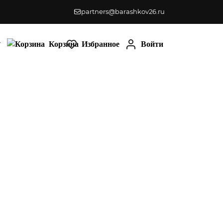
partners@barashkov26.ru
-
Корзина
Избранное
Войти