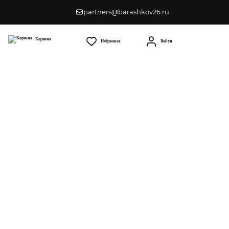
partners@barashkov26.ru
Корзина
Избранное
Войти