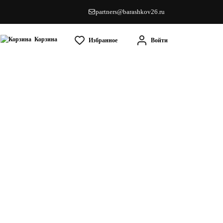
partners@barashkov26.ru
Корзина
Избранное
Войти