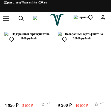
partners@barashkov26.ru
4.7
4.7
4 950 ₽
9 900 ₽
5 000 ₽
10 000 ₽