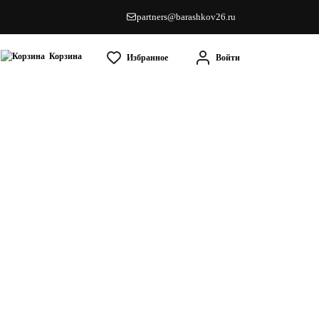
partners@barashkov26.ru
Корзина
Избранное
Войти